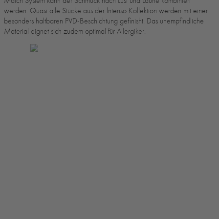
Match System kann der Schmuck nach Lust und Laune kombiniert
werden. Quasi alle Stücke aus der lntenso Kollektion werden mit einer
besonders haltbaren PVD-Beschichtung gefinisht. Das unempfindliche
Material eignet sich zudem optimal für Allergiker.