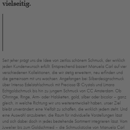
vielseitig.
Seit jeher prägt uns die Idee von zeitlos schönem Schmuck, der wirklich
jeden Kundenwunsch erfüllt. Entsprechend basiert Manuela Carl auf vier
verschiedenen Kollektionen, die wir stetig erweitern, neu erfinden und
die gemeinsam mit uns wachsen. Angefangen bei Silberdesignschmuck
über Intenso Edelstahlschmuck mit Preciosa ®️ Crystals und Limara
Echtgoldschmuck bis hin zu jungem Schmuck von CC Amsterdam. Ob
Ohrringe, Ringe, Arm- oder Halsketten, gold, silber oder bicolor – ganz
gleich, in welche Richtung wir uns weiterentwickelt haben, unser Ziel
bleibt unverändert: eine Vielfalt zu schaffen, die wirklich jedem steht. Und
eine Auswahl anzubieten, die Raum für individuelle Vorstellungen lässt
und sich dabei doch in jedes bestehende Sortiment integrieren lässt. Vom
Juwelier bis zum Goldschmied – die Schmuckstücke von Manuela Carl