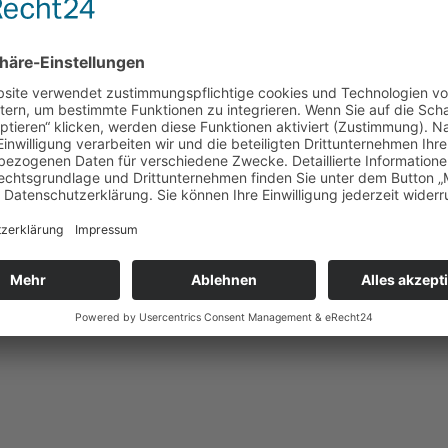
e sind freundlich, geduldig und aufmerksam. Bei aller Sympathie spielt das 
em guten Preis-Leistungs-Verhältnis. Der Service und die Kommunikation 
ck von Manuela Carl geht: Von der Idee über das Design bis hin zur fina
nzen Welt. Auf diese Art und Weise entstehen Jahr für Jahr neue Schmuck-Hi
en Vertrieb. Dieser kümmert sich insbesondere um einen engen Kontakt zu d