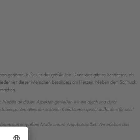
 gehören, ist für uns das größte Lob. Denn was gibt es Schöneres, als
Zufriedenheit dieser Menschen besonders am Herzen. Neben dem Schmuck,
u machen.
. Neben all diesen Aspekten genießen wir ein durch und durch
is-Leistungs-Verhältnis der schönen Kollektionen spricht außerdem für sich."
, bereichert in großem Maße unsere Angebotsvielfalt. Wir erleben das