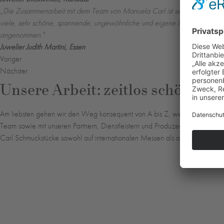
„Die Zusammenarbeit mit dem Team von Manuela Carl ist sehr persönlich. All
viele, sehr schöne, spannende, ungewöhnliche und eigene Modelle mit ein
an­genommen."
Juwelier Judith Martini, Essen
Voriger
Nächster
Unsere Arbeit: zeitlos schön
Am liebsten gehen wir den Weg konsequent von A bis Z, wenn es um Schmu
Team sowie mit unseren Partnern, Dienstleistern und Produzenten auf der ga
Carl Schmuckstücke sowohl auf internationalen Messen als auch durch unser