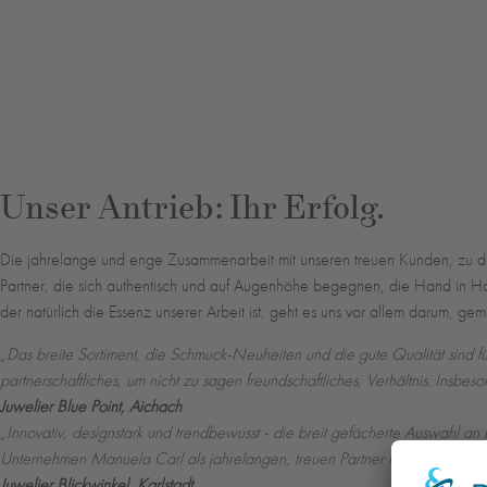
Unser Antrieb: Ihr Erfolg.
Die jahrelange und enge Zusammenarbeit mit unseren treuen Kunden, zu de
Partner, die sich authentisch und auf Augenhöhe begegnen, die Hand in 
der natürlich die Essenz unserer Arbeit ist, geht es uns vor allem darum, 
„Das breite Sortiment, die Schmuck-Neuheiten und die gute Qualität sind
partnerschaftliches, um nicht zu sagen freundschaftliches, Verhältnis. Insbeso
Juwelier Blue Point, Aichach
„Innovativ, designstark und trendbewusst - die breit gefächerte Auswahl a
Unternehmen Manuela Carl als jahrelangen, treuen Partner mit viel Engag
Juwelier Blickwinkel, Karlstadt