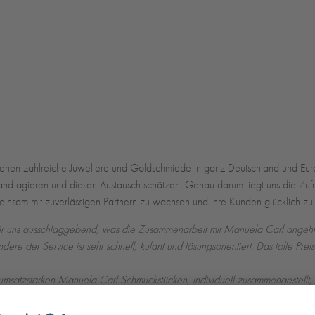
nen zahlreiche Juweliere und Goldschmiede in ganz Deutschland und Europa
Hand agieren und diesen Austausch schätzen. Genau darum liegt uns die 
gemeinsam mit zuverlässigen Partnern zu wachsen und ihre Kunden glücklich z
 für uns ausschlaggebend, was die Zusammenarbeit mit Manuela Carl angeht
ndere der Service ist sehr schnell, kulant und lösungsorientiert. Das tolle Pre
n umsatzstarken Manuela Carl Schmuckstücken, individuell zusammen­gestellt
ement, hohem persönlichem Einsatz und kundenorientiertem Handeln."