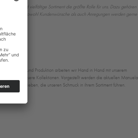
lebendige und vielfältige Sortiment die größte Rolle für uns. Dazu gehören
sind sehr gut und sowohl Kundenwünsche als auch Anregungen werden gerne
len Umsetzung und Produktion arbeiten wir Hand in Hand mit unserem
ghlights für unsere Kollektionen. Vorgestellt werden die aktuellen Manuela
en Partnerbetrieben, die unseren Schmuck in ihrem Sortiment führen.